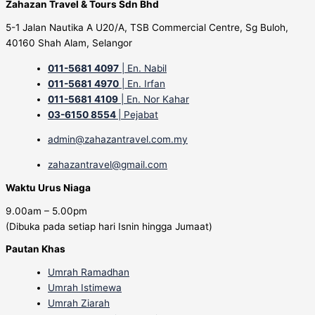
Zahazan Travel & Tours Sdn Bhd
5-1 Jalan Nautika A U20/A, TSB Commercial Centre, Sg Buloh,
40160 Shah Alam, Selangor
011-5681 4097
| En. Nabil
011-5681 4970
| En. Irfan
011-5681 4109
| En. Nor Kahar
03-6150 8554
| Pejabat
admin@zahazantravel.com.my
zahazantravel@gmail.com
Waktu Urus Niaga
9.00am – 5.00pm
(Dibuka pada setiap hari Isnin hingga Jumaat)
Pautan Khas
Umrah Ramadhan
Umrah Istimewa
Umrah Ziarah