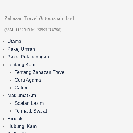
Skip
to
Zahazan Travel & tours sdn bhd
content
(SSM: 1122545-M | KPK/LN 8796)
Utama
Pakej Umrah
Pakej Pelancongan
Tentang Kami
Tentang Zahazan Travel
Guru Agama
Galeri
Maklumat Am
Soalan Lazim
Terma & Syarat
Produk
Hubungi Kami