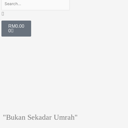
Search
Cart
RM
0.00
0
Zahazan Travel & Tours Sdn Bhd
Zahazan Travel & Tours berpengalaman sejak tahun 2014 memimpin &
membimbing jemaah Haji & Umrah.
Daftar Sekarang
"Bukan Sekadar Umrah"