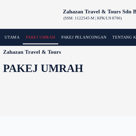
Skip
Zahazan Travel & Tours Sdn 
to
(SSM: 1122545-M | KPK/LN 8796)
content
UTAMA
PAKEJ UMRAH
PAKEJ PELANCONGAN
TENTANG 
Zahazan Travel & Tours
PAKEJ UMRAH