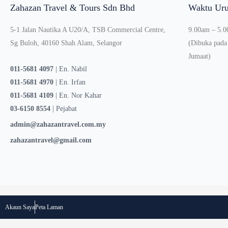
Zahazan Travel & Tours Sdn Bhd
Waktu Uru
5-1 Jalan Nautika A U20/A, TSB Commercial Centre,
9.00am – 5.
Sg Buloh, 40160 Shah Alam, Selangor
(Dibuka pada 
Jumaat)
011-5681 4097
| En. Nabil
011-5681 4970
| En. Irfan
011-5681 4109
| En. Nor Kahar
03-6150 8554
| Pejabat
admin@zahazantravel.com.my
zahazantravel@gmail.com
Akaun Saya
Peta Laman