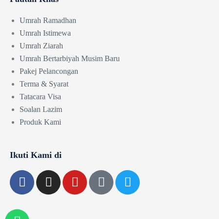
Umrah Ramadhan
Umrah Istimewa
Umrah Ziarah
Umrah Bertarbiyah Musim Baru
Pakej Pelancongan
Terma & Syarat
Tatacara Visa
Soalan Lazim
Produk Kami
Ikuti Kami di
F
I
Y
T
T
a
n
o
i
w
c
s
u
k
i
e
t
t
t
t
W