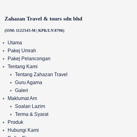
Skip
to
Zahazan Travel & tours sdn bhd
content
(SSM: 1122545-M | KPK/LN 8796)
Utama
Pakej Umrah
Pakej Pelancongan
Tentang Kami
Tentang Zahazan Travel
Guru Agama
Galeri
Maklumat Am
Soalan Lazim
Terma & Syarat
Produk
Hubungi Kami