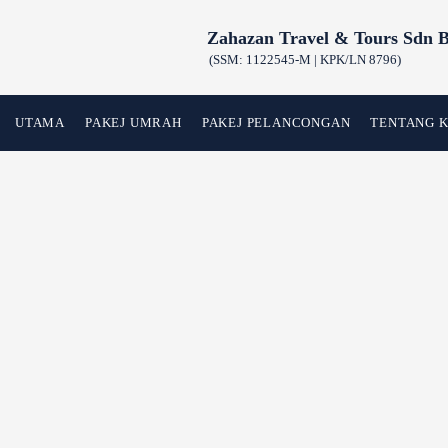
Skip
Zahazan Travel & Tours Sdn 
to
(SSM: 1122545-M | KPK/LN 8796)
content
UTAMA
PAKEJ UMRAH
PAKEJ PELANCONGAN
TENTANG 