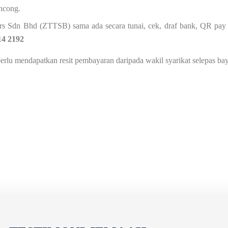
ancong.
ours Sdn Bhd (ZTTSB) sama ada secara tunai, cek, draf bank, QR pa
14 2192
perlu mendapatkan resit pembayaran daripada wakil syarikat selepas ba