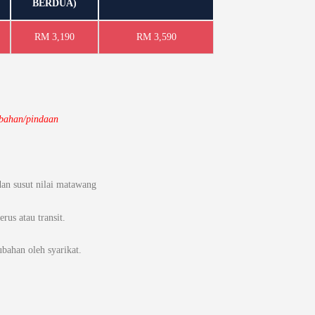
BERDUA)
RM 3,190
RM 3,590
ubahan/pindaan
an susut nilai matawang
us atau transit.
ubahan oleh syarikat.