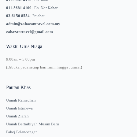
011-5681 4109
| En. Nor Kahar
03-6150 8554
| Pejabat
admin@zahazantravel.com.my
zahazantravel@gmail.com
Waktu Urus Niaga
9.00am – 5.00pm
(Dibuka pada setiap hari Isnin hingga Jumaat)
Pautan Khas
Umrah Ramadhan
Umrah Istimewa
Umrah Ziarah
Umrah Bertarbiyah Musim Baru
Pakej Pelancongan