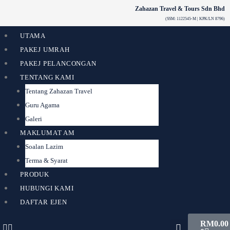
Skip
Zahazan Travel & Tours Sdn Bhd
to
(SSM: 1122545-M | KPK/LN 8796)
content
UTAMA
PAKEJ UMRAH
PAKEJ PELANCONGAN
TENTANG KAMI
Tentang Zahazan Travel
Guru Agama
Galeri
MAKLUMAT AM
Soalan Lazim
Terma & Syarat
PRODUK
HUBUNGI KAMI
DAFTAR EJEN
Cart
RM
0.00