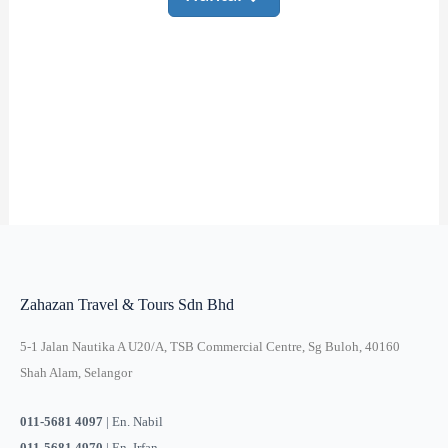
Zahazan Travel & Tours Sdn Bhd
5-1 Jalan Nautika A U20/A, TSB Commercial Centre, Sg Buloh, 40160
Shah Alam, Selangor
011-5681 4097
| En. Nabil
011-5681 4970
| En. Irfan