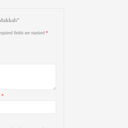
i Makkah”
quired fields are marked
*
l
*