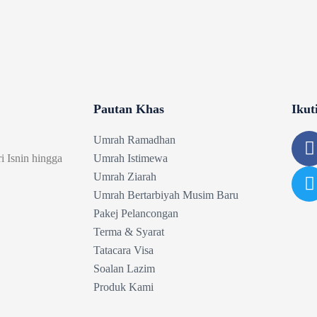
Pautan Khas
Ikut
Umrah Ramadhan
i Isnin hingga
Umrah Istimewa
i
Umrah Ziarah
t
Umrah Bertarbiyah Musim Baru
t
Pakej Pelancongan
Terma & Syarat
r
Tatacara Visa
Soalan Lazim
-
Produk Kami
f