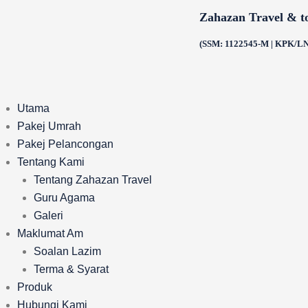
Skip
Zahazan Travel & t
to
content
(SSM: 1122545-M | KPK/LN
Utama
Pakej Umrah
Pakej Pelancongan
Tentang Kami
Tentang Zahazan Travel
Guru Agama
Galeri
Maklumat Am
Soalan Lazim
Terma & Syarat
Produk
Hubungi Kami