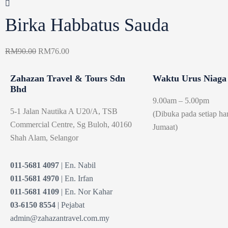
Birka Habbatus Sauda
RM
90.00
RM
76.00
Zahazan Travel & Tours Sdn
Waktu Urus Niaga
Bhd
9.00am – 5.00pm
5-1 Jalan Nautika A U20/A, TSB
(Dibuka pada setiap har
Commercial Centre, Sg Buloh, 40160
Jumaat)
Shah Alam, Selangor
011-5681 4097
| En. Nabil
011-5681 4970
| En. Irfan
011-5681 4109
| En. Nor Kahar
03-6150 8554
| Pejabat
admin@zahazantravel.com.my