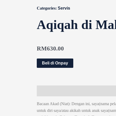
Categories:
Servis
Aqiqah di Ma
RM
630.00
Beli di Onpay
Description
Reviews (0)
Bacaan Akad (Niat): Dengan ini, saya(nama pe
untuk diri saya/atau akikah untuk anak saya(na