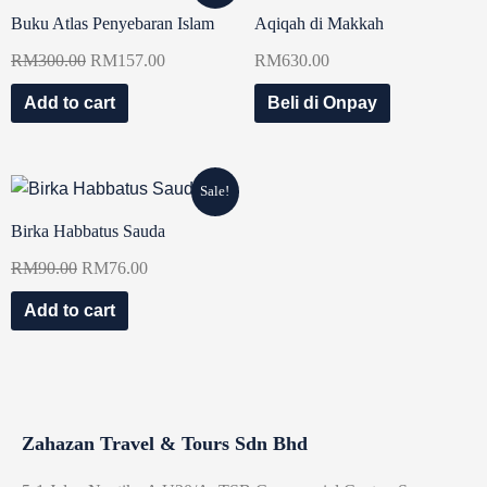
price
price
Buku Atlas Penyebaran Islam
Aqiqah di Makkah
was:
is:
RM
300.00
RM
157.00
RM
630.00
RM300.00.
RM157.00.
Add to cart
Beli di Onpay
Original
Current
Sale!
price
price
Birka Habbatus Sauda
was:
is:
RM
90.00
RM
76.00
RM90.00.
RM76.00.
Add to cart
Zahazan Travel & Tours Sdn Bhd