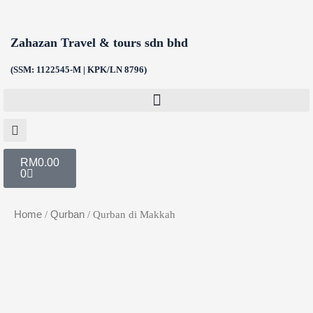
Skip
to
Zahazan Travel & tours sdn bhd
content
(SSM: 1122545-M | KPK/LN 8796)
Cart
RM
0.00
0
Home
/
Qurban
/ Qurban di Makkah