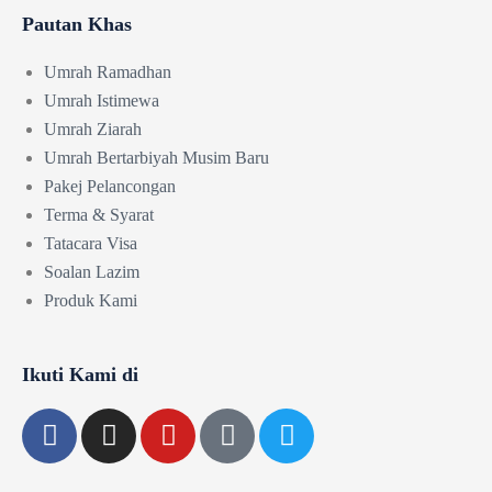
Pautan Khas
Umrah Ramadhan
Umrah Istimewa
Umrah Ziarah
Umrah Bertarbiyah Musim Baru
Pakej Pelancongan
Terma & Syarat
Tatacara Visa
Soalan Lazim
Produk Kami
Ikuti Kami di
F
I
Y
T
T
a
n
o
i
w
c
s
u
k
i