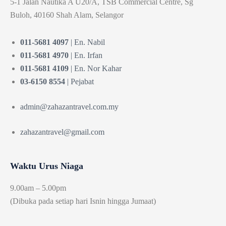
5-1 Jalan Nautika A U20/A, TSB Commercial Centre, Sg
Buloh, 40160 Shah Alam, Selangor
011-5681 4097
| En. Nabil
011-5681 4970
| En. Irfan
011-5681 4109
| En. Nor Kahar
03-6150 8554
| Pejabat
admin@zahazantravel.com.my
zahazantravel@gmail.com
Waktu Urus Niaga
9.00am – 5.00pm
(Dibuka pada setiap hari Isnin hingga Jumaat)